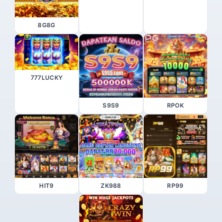
8G8G
777LUCKY
S9S9
RPOK
HIT9
ZK988
RP99