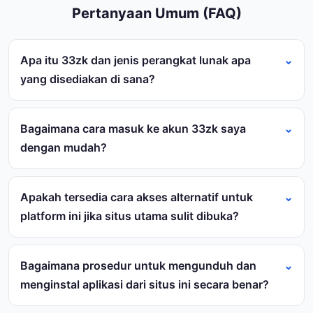
Pertanyaan Umum (FAQ)
Apa itu 33zk dan jenis perangkat lunak apa
yang disediakan di sana?
Bagaimana cara masuk ke akun 33zk saya
dengan mudah?
Apakah tersedia cara akses alternatif untuk
platform ini jika situs utama sulit dibuka?
Bagaimana prosedur untuk mengunduh dan
menginstal aplikasi dari situs ini secara benar?