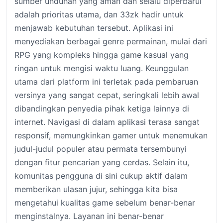
sumber unduhan yang aman dan selalu diperbarui
adalah prioritas utama, dan 33zk hadir untuk
menjawab kebutuhan tersebut. Aplikasi ini
menyediakan berbagai genre permainan, mulai dari
RPG yang kompleks hingga game kasual yang
ringan untuk mengisi waktu luang. Keunggulan
utama dari platform ini terletak pada pembaruan
versinya yang sangat cepat, seringkali lebih awal
dibandingkan penyedia pihak ketiga lainnya di
internet. Navigasi di dalam aplikasi terasa sangat
responsif, memungkinkan gamer untuk menemukan
judul-judul populer atau permata tersembunyi
dengan fitur pencarian yang cerdas. Selain itu,
komunitas pengguna di sini cukup aktif dalam
memberikan ulasan jujur, sehingga kita bisa
mengetahui kualitas game sebelum benar-benar
menginstalnya. Layanan ini benar-benar