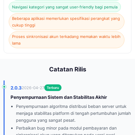
Navigasi kategori yang sangat user-friendly bagi pemula
Beberapa aplikasi memerlukan spesifikasi perangkat yang
cukup tinggi
Proses sinkronisasi akun terkadang memakan waktu lebih
lama
Catatan Rilis
2.0.3
2026-04-27
Terbaru
Penyempurnaan Sistem dan Stabilitas Akhir
Penyempurnaan algoritma distribusi beban server untuk
menjaga stabilitas platform di tengah pertumbuhan jumlah
pengguna yang sangat pesat.
Perbaikan bug minor pada modul pembayaran dan
sinkronisasi akun yang ditemukan pada versi awal