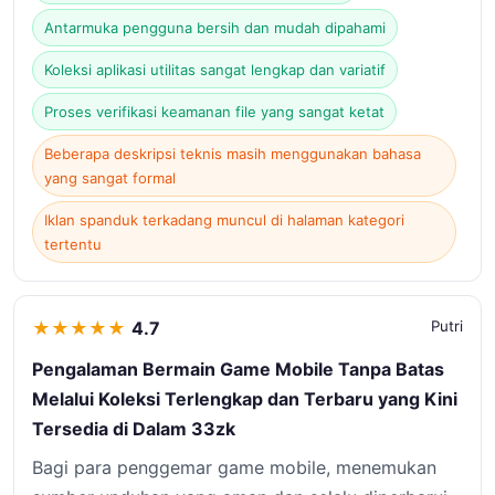
Antarmuka pengguna bersih dan mudah dipahami
Koleksi aplikasi utilitas sangat lengkap dan variatif
Proses verifikasi keamanan file yang sangat ketat
Beberapa deskripsi teknis masih menggunakan bahasa
yang sangat formal
Iklan spanduk terkadang muncul di halaman kategori
tertentu
★
★
★
★
★
4.7
Putri
Pengalaman Bermain Game Mobile Tanpa Batas
Melalui Koleksi Terlengkap dan Terbaru yang Kini
Tersedia di Dalam 33zk
Bagi para penggemar game mobile, menemukan