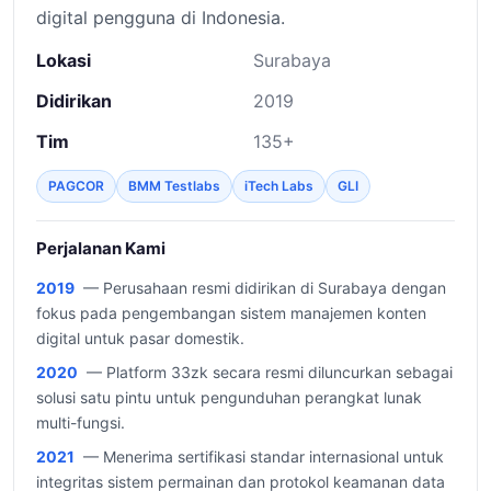
digital pengguna di Indonesia.
Lokasi
Surabaya
Didirikan
2019
Tim
135+
PAGCOR
BMM Testlabs
iTech Labs
GLI
Perjalanan Kami
2019
— Perusahaan resmi didirikan di Surabaya dengan
fokus pada pengembangan sistem manajemen konten
digital untuk pasar domestik.
2020
— Platform 33zk secara resmi diluncurkan sebagai
solusi satu pintu untuk pengunduhan perangkat lunak
multi-fungsi.
2021
— Menerima sertifikasi standar internasional untuk
integritas sistem permainan dan protokol keamanan data