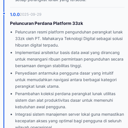
1.0.0
2025-09-29
Peluncuran Perdana Platform 33zk
Peluncuran resmi platform pengunduhan perangkat lunak
33zk oleh PT. Mahakarya Teknologi Digital sebagai solusi
hiburan digital terpadu.
Implementasi arsitektur basis data awal yang dirancang
untuk menangani ribuan permintaan pengunduhan secara
bersamaan dengan stabilitas tinggi.
Penyediaan antarmuka pengguna dasar yang intuitif
untuk memudahkan navigasi antara berbagai kategori
perangkat lunak utama.
Penambahan koleksi perdana perangkat lunak utilitas
sistem dan alat produktivitas dasar untuk memenuhi
kebutuhan awal pengguna.
Integrasi sistem manajemen server lokal guna memastikan
kecepatan akses yang optimal bagi pengguna di seluruh
wilayah operasional.