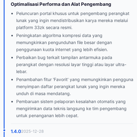
Optimalisasi Performa dan Alat Pengembang
Peluncuran portal khusus untuk pengembang perangkat
lunak yang ingin mendistribusikan karya mereka melalui
platform 33zk secara resmi.
Peningkatan algoritma kompresi data yang
memungkinkan pengunduhan file besar dengan
penggunaan kuota internet yang lebih efisien.
Perbaikan bug terkait tampilan antarmuka pada
perangkat dengan resolusi layar tinggi atau layar ultra-
lebar.
Penambahan fitur 'Favorit' yang memungkinkan pengguna
menyimpan daftar perangkat lunak yang ingin mereka
unduh di masa mendatang.
Pembaruan sistem pelaporan kesalahan otomatis yang
mengirimkan data teknis langsung ke tim pengembang
untuk penanganan lebih cepat.
1.4.0
2025-12-28