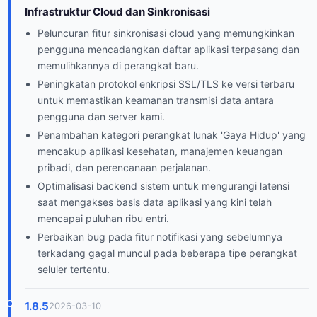
Infrastruktur Cloud dan Sinkronisasi
Peluncuran fitur sinkronisasi cloud yang memungkinkan
pengguna mencadangkan daftar aplikasi terpasang dan
memulihkannya di perangkat baru.
Peningkatan protokol enkripsi SSL/TLS ke versi terbaru
untuk memastikan keamanan transmisi data antara
pengguna dan server kami.
Penambahan kategori perangkat lunak 'Gaya Hidup' yang
mencakup aplikasi kesehatan, manajemen keuangan
pribadi, dan perencanaan perjalanan.
Optimalisasi backend sistem untuk mengurangi latensi
saat mengakses basis data aplikasi yang kini telah
mencapai puluhan ribu entri.
Perbaikan bug pada fitur notifikasi yang sebelumnya
terkadang gagal muncul pada beberapa tipe perangkat
seluler tertentu.
1.8.5
2026-03-10