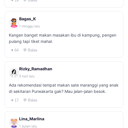
♥ 19
💬 Balas
Bagas_K
1 minggu lalu
Kangen banget makan masakan ibu di kampung, pengen
pulang tapi tiket mahal.
♥ 64
💬 Balas
Rizky_Ramadhan
5 hari lalu
Ada rekomendasi tempat makan sate maranggi yang enak
di sekitaran Purwakarta gak? Mau jalan-jalan besok.
♥ 17
💬 Balas
Lina_Marlina
1 bulan lalu