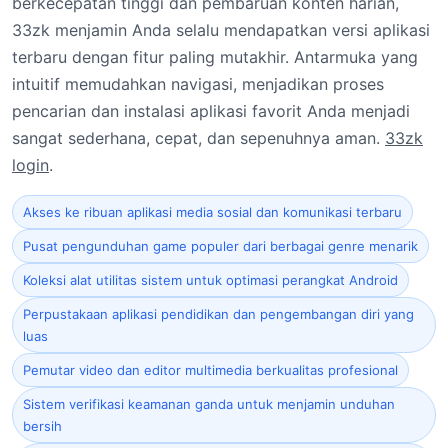
berkecepatan tinggi dan pembaruan konten harian,
33zk menjamin Anda selalu mendapatkan versi aplikasi
terbaru dengan fitur paling mutakhir. Antarmuka yang
intuitif memudahkan navigasi, menjadikan proses
pencarian dan instalasi aplikasi favorit Anda menjadi
sangat sederhana, cepat, dan sepenuhnya aman.
33zk
login
.
Akses ke ribuan aplikasi media sosial dan komunikasi terbaru
Pusat pengunduhan game populer dari berbagai genre menarik
Koleksi alat utilitas sistem untuk optimasi perangkat Android
Perpustakaan aplikasi pendidikan dan pengembangan diri yang
luas
Pemutar video dan editor multimedia berkualitas profesional
Sistem verifikasi keamanan ganda untuk menjamin unduhan
bersih