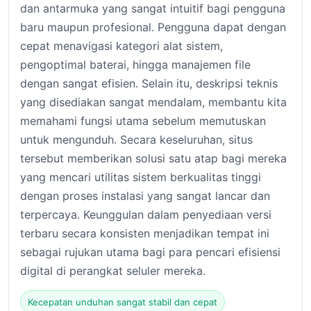
dan antarmuka yang sangat intuitif bagi pengguna
baru maupun profesional. Pengguna dapat dengan
cepat menavigasi kategori alat sistem,
pengoptimal baterai, hingga manajemen file
dengan sangat efisien. Selain itu, deskripsi teknis
yang disediakan sangat mendalam, membantu kita
memahami fungsi utama sebelum memutuskan
untuk mengunduh. Secara keseluruhan, situs
tersebut memberikan solusi satu atap bagi mereka
yang mencari utilitas sistem berkualitas tinggi
dengan proses instalasi yang sangat lancar dan
terpercaya. Keunggulan dalam penyediaan versi
terbaru secara konsisten menjadikan tempat ini
sebagai rujukan utama bagi para pencari efisiensi
digital di perangkat seluler mereka.
Kecepatan unduhan sangat stabil dan cepat