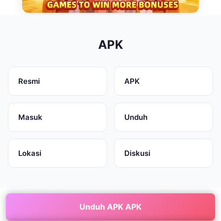
APK
Resmi
APK
Masuk
Unduh
Lokasi
Diskusi
Unduh APK APK