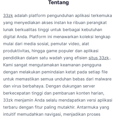
Tentang
33zk
adalah platform pengunduhan aplikasi terkemuka
yang menyediakan akses instan ke ribuan perangkat
lunak berkualitas tinggi untuk berbagai kebutuhan
digital Anda. Platform ini menawarkan koleksi lengkap
mulai dari media sosial, pemutar video, alat
produktivitas, hingga game populer dan aplikasi
pendidikan dalam satu wadah yang efisien
situs 33zk
..
Kami sangat mengutamakan keamanan pengguna
dengan melakukan pemindaian ketat pada setiap file
untuk memastikan semua unduhan bebas dari malware
dan virus berbahaya. Dengan dukungan server
berkecepatan tinggi dan pembaruan konten harian,
33zk menjamin Anda selalu mendapatkan versi aplikasi
terbaru dengan fitur paling mutakhir. Antarmuka yang
intuitif memudahkan navigasi, menjadikan proses