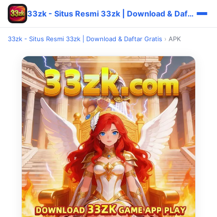
33zk - Situs Resmi 33zk | Download & Daftar Gratis
33zk - Situs Resmi 33zk | Download & Daftar Gratis
›
APK