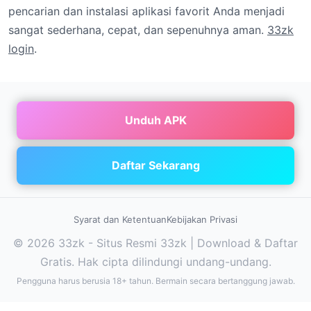
pencarian dan instalasi aplikasi favorit Anda menjadi
sangat sederhana, cepat, dan sepenuhnya aman.
33zk
login
.
Unduh APK
Daftar Sekarang
Syarat dan Ketentuan
Kebijakan Privasi
© 2026 33zk - Situs Resmi 33zk | Download & Daftar
Gratis. Hak cipta dilindungi undang-undang.
Pengguna harus berusia 18+ tahun. Bermain secara bertanggung jawab.