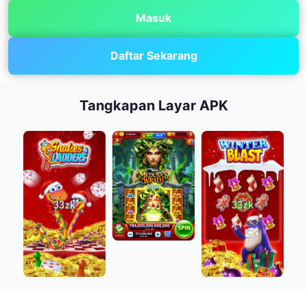
Masuk
Daftar Sekarang
Tangkapan Layar APK