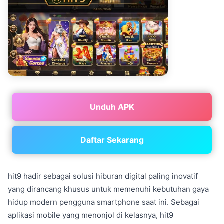
Unduh APK
Daftar Sekarang
hit9 hadir sebagai solusi hiburan digital paling inovatif
yang dirancang khusus untuk memenuhi kebutuhan gaya
hidup modern pengguna smartphone saat ini. Sebagai
aplikasi mobile yang menonjol di kelasnya, hit9