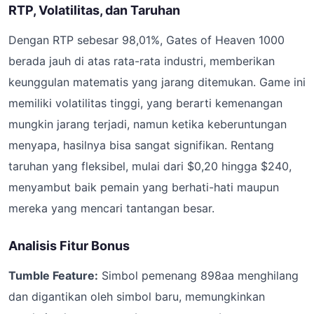
RTP, Volatilitas, dan Taruhan
Dengan RTP sebesar 98,01%, Gates of Heaven 1000
berada jauh di atas rata-rata industri, memberikan
keunggulan matematis yang jarang ditemukan. Game ini
memiliki volatilitas tinggi, yang berarti kemenangan
mungkin jarang terjadi, namun ketika keberuntungan
menyapa, hasilnya bisa sangat signifikan. Rentang
taruhan yang fleksibel, mulai dari $0,20 hingga $240,
menyambut baik pemain yang berhati-hati maupun
mereka yang mencari tantangan besar.
Analisis Fitur Bonus
Tumble Feature:
Simbol pemenang 898aa menghilang
dan digantikan oleh simbol baru, memungkinkan