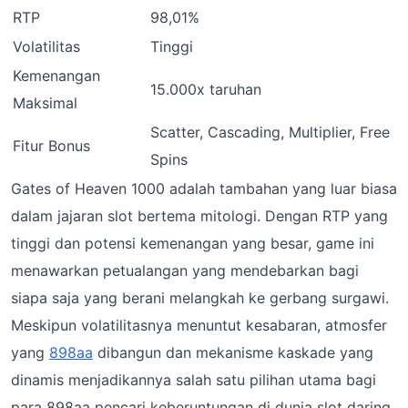
RTP
98,01%
Volatilitas
Tinggi
Kemenangan
15.000x taruhan
Maksimal
Scatter, Cascading, Multiplier, Free
Fitur Bonus
Spins
Gates of Heaven 1000 adalah tambahan yang luar biasa
dalam jajaran slot bertema mitologi. Dengan RTP yang
tinggi dan potensi kemenangan yang besar, game ini
menawarkan petualangan yang mendebarkan bagi
siapa saja yang berani melangkah ke gerbang surgawi.
Meskipun volatilitasnya menuntut kesabaran, atmosfer
yang
898aa
dibangun dan mekanisme kaskade yang
dinamis menjadikannya salah satu pilihan utama bagi
para 898aa pencari keberuntungan di dunia slot daring.