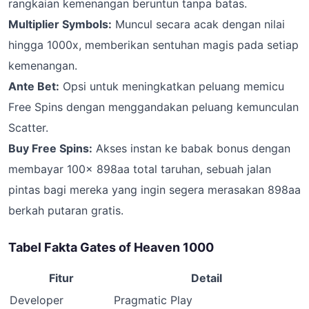
rangkaian kemenangan beruntun tanpa batas.
Multiplier Symbols:
Muncul secara acak dengan nilai
hingga 1000x, memberikan sentuhan magis pada setiap
kemenangan.
Ante Bet:
Opsi untuk meningkatkan peluang memicu
Free Spins dengan menggandakan peluang kemunculan
Scatter.
Buy Free Spins:
Akses instan ke babak bonus dengan
membayar 100x 898aa total taruhan, sebuah jalan
pintas bagi mereka yang ingin segera merasakan 898aa
berkah putaran gratis.
Tabel Fakta Gates of Heaven 1000
Fitur
Detail
Developer
Pragmatic Play