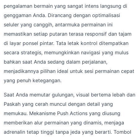
pengalaman bermain yang sangat intens langsung di
genggaman Anda. Dirancang dengan optimalisasi
seluler yang canggih, antarmuka permainan ini
memastikan setiap putaran terasa responsif dan tajam
di layar ponsel pintar. Tata letak kontrol ditempatkan
secara strategis, memungkinkan navigasi yang mulus
bahkan saat Anda sedang dalam perjalanan,
menjadikannya pilihan ideal untuk sesi permainan cepat
yang penuh ketegangan.
Saat Anda memutar gulungan, visual bertema lebah dan
Paskah yang cerah muncul dengan detail yang
memukau. Mekanisme Push Actions yang diusung
memberikan alur permainan yang dinamis, menjaga
adrenalin tetap tinggi tanpa jeda yang berarti. Tombol