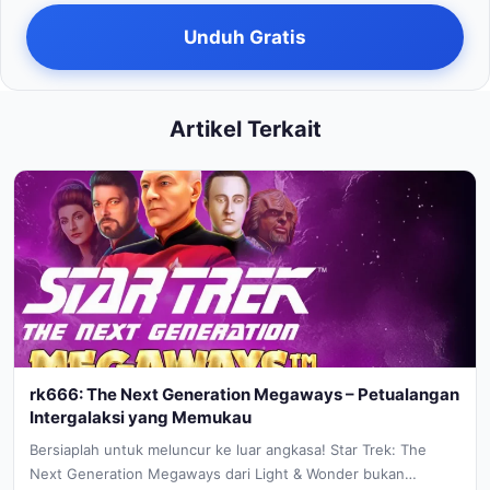
Unduh Gratis
Artikel Terkait
rk666: The Next Generation Megaways – Petualangan
Intergalaksi yang Memukau
Bersiaplah untuk meluncur ke luar angkasa! Star Trek: The
Next Generation Megaways dari Light & Wonder bukan